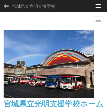
宮城県立光明支援学校
Toggl
宮城県立光明支援学校
ホーム