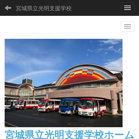
宮城県立光明支援学校
Toggl
宮城県立光明支援学校
ホーム