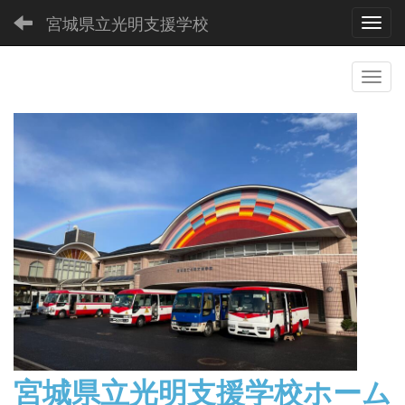
宮城県立光明支援学校
Toggl
宮城県立光明支援学校
ホーム