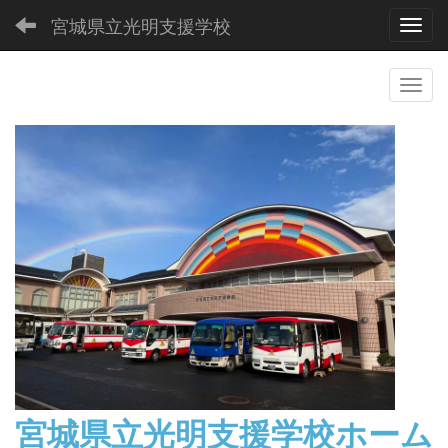
宮城県立光明支援学校
Toggl
宮城県立光明支援学校
ホーム