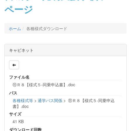
ページ
ホーム
各種様式ダウンロード
キャビネット
ファイル名
⑪Ｒ８【様式５‐同乗申込書】.doc
パス
各種様式等
>
通学バス関係
>
⑪Ｒ８【様式５‐同乗申込
書】.doc
サイズ
41 KB
ダウンロード回数