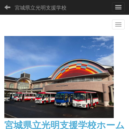
宮城県立光明支援学校
Toggl
宮城県立光明支援学校
ホーム