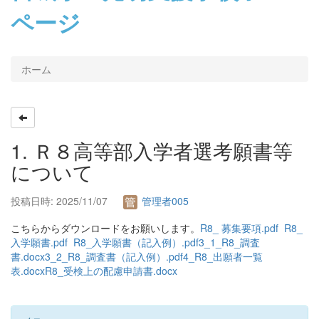
ページ
ホーム
1. Ｒ８高等部入学者選考願書等
について
投稿日時: 2025/11/07
管理者005
こちらからダウンロードをお願いします。
R8_ 募集要項.pdf
R8_
入学願書.pdf
R8_入学願書（記入例）.pdf
3_1_R8_調査
書.docx
3_2_R8_調査書（記入例）.pdf
4_R8_出願者一覧
表.docx
R8_受検上の配慮申請書.docx