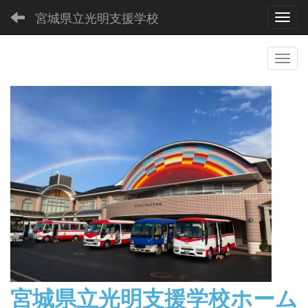
宮城県立光明支援学校
Toggl
宮城県立光明支援学校
ホーム