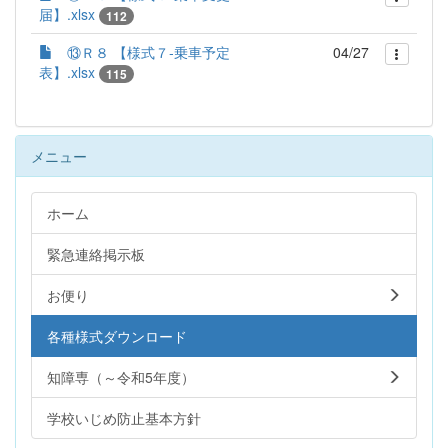
届】.xlsx
112
⑬Ｒ８ 【様式７‐乗車予定
04/27
表】.xlsx
115
メニュー
ホーム
緊急連絡掲示板
お便り
各種様式ダウンロード
知障専（～令和5年度）
学校いじめ防止基本方針