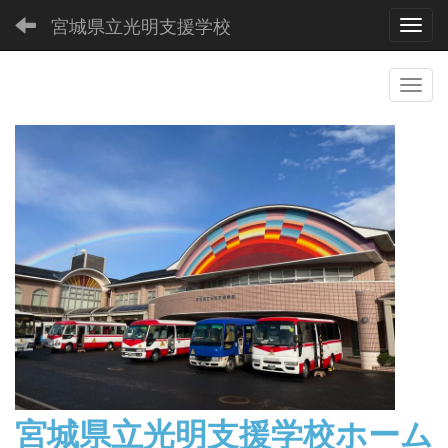
宮城県立光明支援学校
Toggl
宮城県立光明支援学校
ホーム