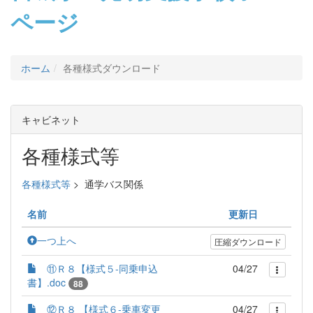
ページ
ホーム
各種様式ダウンロード
キャビネット
各種様式等
各種様式等
>
通学バス関係
名前
更新日
一つ上へ
圧縮ダウンロード
⑪Ｒ８【様式５‐同乗申込
04/27
書】.doc
88
⑫Ｒ８ 【様式６‐乗車変更
04/27