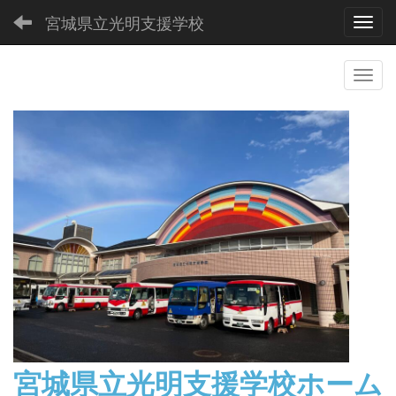
宮城県立光明支援学校
Toggl
宮城県立光明支援学校
ホーム