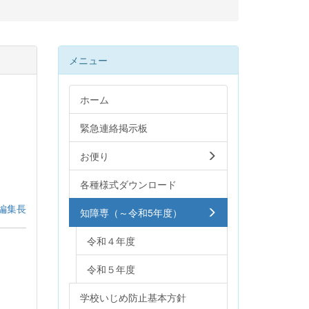
メニュー
ホーム
緊急連絡掲示板
お便り
各種様式ダウンロード
編集長
知障専（～令和5年度）
令和４年度
。
令和５年度
学校いじめ防止基本方針